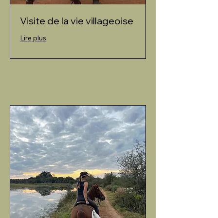
Visite de la vie villageoise
Lire plus